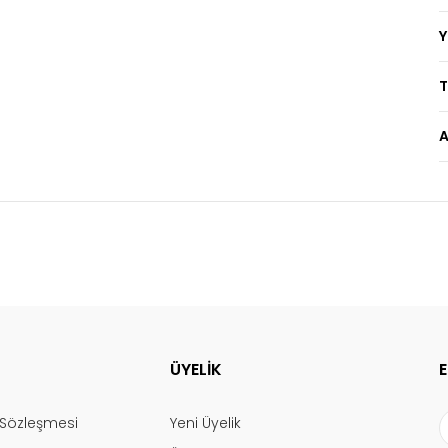
T
A
ÜYELİK
ş Sözleşmesi
Yeni Üyelik