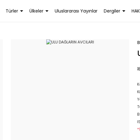
Türler
Ülkeler
Uluslararası Yayınlar
Dergiler
HAK
B
1
K
K
Y
T
B
I
*