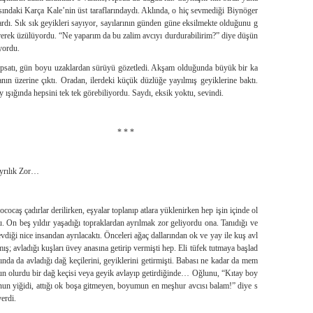
ısındaki Karça Kale’nin üst taraflarındaydı. Aklında, o hiç sevmediği Biynöger
ardı. Sık sık geyikleri sayıyor, sayılarının günden güne eksilmekte olduğunu g
rerek üzülüyordu. “Ne yaparım da bu zalim avcıyı durdurabilirim?” diye düşün
yordu.
psatı, gün boyu uzaklardan sürüyü gözetledi. Akşam olduğunda büyük bir ka
anın üzerine çıktı. Oradan, ilerdeki küçük düzlüğe yayılmış geyiklerine baktı.
y ışığında hepsini tek tek görebiliyordu. Saydı, eksik yoktu, sevindi.
* * *
yrılık Zor…
ococaş çadırlar derilirken, eşyalar toplanıp atlara yüklenirken hep işin içinde ol
u. On beş yıldır yaşadığı topraklardan ayrılmak zor geliyordu ona. Tanıdığı ve
evdiği nice insandan ayrılacaktı. Önceleri ağaç dallarından ok ve yay ile kuş avl
mış; avladığı kuşları üvey anasına getirip vermişti hep. Eli tüfek tutmaya başlad
ğında da avladığı dağ keçilerini, geyiklerini getirmişti. Babası ne kadar da mem
un olurdu bir dağ keçisi veya geyik avlayıp getirdiğinde… Oğlunu, “Kıtay boy
nun yiğidi, attığı ok boşa gitmeyen, boyumun en meşhur avcısı balam!” diye s
verdi.