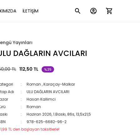
KIMIZDA
İLETİŞİM
engü Yayınları
ULU DAĞLARIN AVCILARI
50,00 TL
112,50 TL
%25
ategori
Roman
,
Karaçay-Malkar
itap Adı
ULU DAĞLARIN AVCILARI
azar
Hasan Kallimci
ürü
Roman
askı
Haziran 2026, 1.Baskı, 86s, 13,5x21,5
SBN
978-625-6682-96-2
11,99 TL den başlayan taksitlerle!