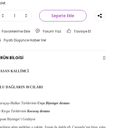
det
Sepete Ekle
Yorum Yaz
Tavsiye Et
Fiyatı Düşünce Haber Ver
RÜN BİLGİSİ
ASAN KALLİMCİ
LU DAĞLARIN AVCILARI
araçay-Malkar Türklerinin
Uvçu Biynöger destanı
le Kırgız Türklerinin
Kococaş destanı
psatı Biynöger’i Gözlüyor
aşlıların adını andıkları o vakitte, Apsatı da dağda idi. Caynaşhı’nın biraz yuka