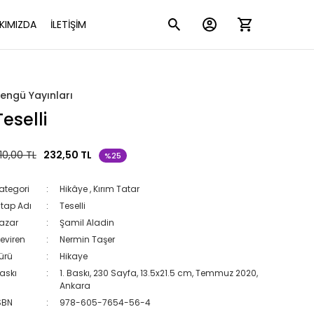
KIMIZDA
İLETİŞİM
engü Yayınları
Teselli
10,00 TL
232,50 TL
%25
ategori
Hikâye
,
Kırım Tatar
itap Adı
Teselli
azar
Şamil Aladin
eviren
Nermin Taşer
ürü
Hikaye
askı
1. Baskı, 230 Sayfa, 13.5x21.5 cm, Temmuz 2020,
Ankara
SBN
978-605-7654-56-4