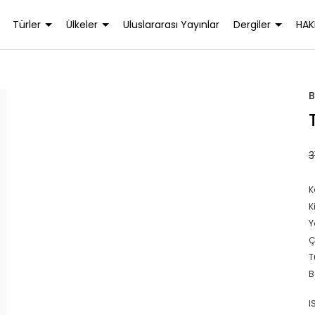
Türler
Ülkeler
Uluslararası Yayınlar
Dergiler
HAK
B
3
K
K
Y
Ç
T
B
I