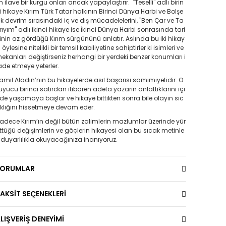
n ilave bir kurgu onları ancak yapaylaştırır. "Teselli" adlı birin
i hikaye Kırım Türk Tatar halkının Birinci Dünya Harbi ve Bolşe
ik devrim sırasındaki iç ve dış mücadelelerini, "Ben Çar ve Ta
rıyım" adlı ikinci hikaye ise İkinci Dünya Harbi sonrasında tari
inin az gördüğü Kırım sürgününü anlatır. Aslında bu iki hikay
 öylesine nitelikli bir temsil kabiliyetine sahiptirler ki isimleri ve
ekanları değiştirseniz herhangi bir yerdeki benzer konumları i
ade etmeye yeterler.
amil Aladin’nin bu hikayelerde asıl başarısı samimiyetidir. O
uyucu birinci satırdan itibaren adeta yazarın anlattıklarını içi
de yaşamaya başlar ve hikaye bittikten sonra bile olayın sıc
klığını hissetmeye devam eder.
adece Kırım’ın değil bütün zalimlerin mazlumlar üzerinde yür
ttüğü değişimlerin ve göçlerin hikayesi olan bu sıcak metinle
i duyarlılıkla okuyacağınıza inanıyoruz.
YORUMLAR
AKSİT SEÇENEKLERİ
LIŞVERİŞ DENEYİMİ