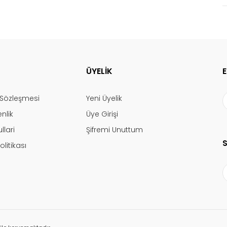
ÜYELİK
ş Sözleşmesi
Yeni Üyelik
enlik
Üye Girişi
llari
Şifremi Unuttum
olitikası