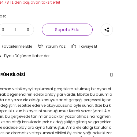
24,78 TL den başlayan taksitlerle!
det
Sepete Ekle
Yorum Yaz
Tavsiye Et
Fiyatı Düşünce Haber Ver
RÜN BİLGİSİ
oman ve hikayeyi toplumsal gerçeklere tutulmuş bir ayna ol
rak değerlendiren edebi anlayışlar vardır. Elbette bu durumla
da da yazar ele aldığı konuyu sanat gerçeği çerçevesi içind
 değiştirir, estetize eder ve okuyucusuna öyle sunar. Size bu ki
apta iki uzun hikayesini sunduğumuz Kırımlı yazar Şamil Ala
in, bu çerçevede tanımlanacak bir yazar olmasına rağmen
ize anlattığı konularda pek az değişikliğe gitmiş ve gerçekten
e sadece olaylara ayna tutmuştur. Ama ele aldığı konular ö
lesine dramatik ve toplumsal etkileri öylesine yoğundur ki zat