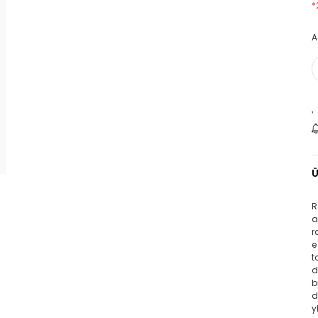
*
A
Ü
R
a
r
e
t
d
b
d
y