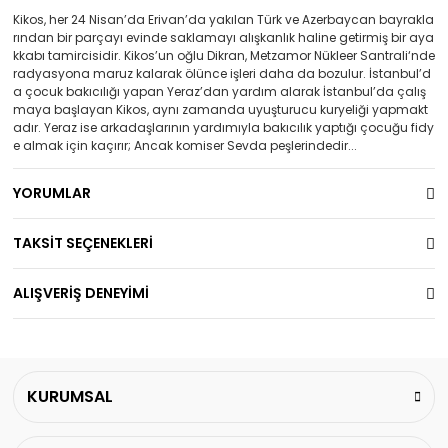
Kikos, her 24 Nisan’da Erivan’da yakılan Türk ve Azerbaycan bayrakla
rından bir parçayı evinde saklamayı alışkanlık haline getirmiş bir aya
kkabı tamircisidir. Kikos’un oğlu Dikran, Metzamor Nükleer Santrali‘nde
radyasyona maruz kalarak ölünce işleri daha da bozulur. İstanbul’d
a çocuk bakıcılığı yapan Yeraz’dan yardım alarak İstanbul’da çalış
maya başlayan Kikos, aynı zamanda uyuşturucu kuryeliği yapmakt
adır. Yeraz ise arkadaşlarının yardımıyla bakıcılık yaptığı çocuğu fidy
e almak için kaçırır; Ancak komiser Sevda peşlerindedir...
YORUMLAR
TAKSİT SEÇENEKLERİ
ALIŞVERİŞ DENEYİMİ
KURUMSAL