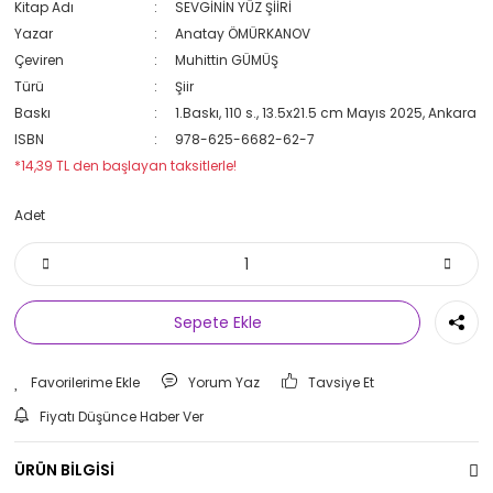
Kitap Adı
SEVGİNİN YÜZ ŞİİRİ
Yazar
Anatay ÖMÜRKANOV
Çeviren
Muhittin GÜMÜŞ
Türü
Şiir
Baskı
1.Baskı, 110 s., 13.5x21.5 cm Mayıs 2025, Ankara
ISBN
978-625-6682-62-7
*14,39 TL den başlayan taksitlerle!
Adet
Sepete Ekle
Yorum Yaz
Tavsiye Et
Fiyatı Düşünce Haber Ver
ÜRÜN BİLGİSİ