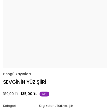
Bengü Yayınları
SEVGİNİN YÜZ ŞİİRİ
180,00 TL
135,00 TL
%25
Kategori
Kırgızistan
,
Türkiye
,
Şiir