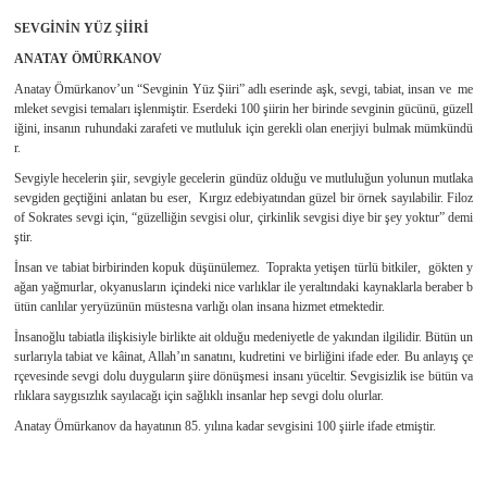
SEVGİNİN YÜZ ŞİİRİ
ANATAY ÖMÜRKANOV
Anatay Ömürkanov’un “Sevginin Yüz Şiiri” adlı eserinde aşk, sevgi, tabiat, insan ve
me
mleket sevgisi temaları işlenmiştir. Eserdeki 100 şiirin her birinde sevginin gücünü, güzell
iğini, insanın ruhundaki zarafeti ve mutluluk için gerekli olan enerjiyi bulmak mümkündü
r.
Sevgiyle hecelerin şiir, sevgiyle gecelerin gündüz olduğu ve mutluluğun yolunun mutlaka
sevgiden geçtiğini anlatan bu eser,
Kırgız edebiyatından güzel bir örnek sayılabilir. Filoz
of Sokrates sevgi için, “güzelliğin sevgisi olur, çirkinlik sevgisi diye bir şey yoktur” demi
ştir.
İnsan ve tabiat birbirinden kopuk düşünülemez.
Toprakta yetişen türlü bitkiler,
gökten y
ağan yağmurlar, okyanusların içindeki nice varlıklar ile yeraltındaki kaynaklarla beraber b
ütün canlılar yeryüzünün müstesna varlığı olan insana hizmet etmektedir.
İnsanoğlu tabiatla ilişkisiyle birlikte ait olduğu medeniyetle de yakından ilgilidir. Bütün un
surlarıyla tabiat ve kâinat, Allah’ın sanatını, kudretini ve birliğini ifade eder. Bu anlayış çe
rçevesinde sevgi dolu duyguların şiire dönüşmesi insanı yüceltir. Sevgisizlik ise bütün va
rlıklara saygısızlık sayılacağı için sağlıklı insanlar hep sevgi dolu olurlar.
Anatay Ömürkanov da hayatının 85. yılına kadar sevgisini 100 şiirle ifade etmiştir.