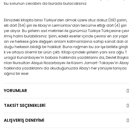
bu sorunun cevabını da burada bulacaksınız.
Elinizdeki kitapta birisi Türkiye’den olmak üzere otuz dokuz (39) şairin,
elli dört (54) şiiri ile Abay’ın Lermontov’dan tercüme ettiği dört (4) şiiri
yer alıyor. Bu şiirlerin asıl metinleri ile günümüz Türkiye Türkçesine çevr
ilmiş halini bulabilirsiniz. Şiirin, edebî eserler içinde çevirisi en zor yapıl
an ve herkese göre değişen anlam katmanlarına sahip sanat dalı ol
duğu herkesin bildiği bir hakikat. Buna rağmen bu zor işe birlikte girişti
k ve ortaya önemli bir ürün çıktı. Kitap içindeki şiirlerin yanı sıra oğlu T
uragül Kunanbayev’in babası hakkında yazdıklarını da, Devlet Başka
nları Nursultan Abişulı Nazarbayev ile Kasım Jomart-Tokayev’in Abay
hakkında yazdıklarını da okuduğunuzda Abay’ı her yönüyle tanıyac
ağınız bir eser.
YORUMLAR
TAKSİT SEÇENEKLERİ
ALIŞVERİŞ DENEYİMİ