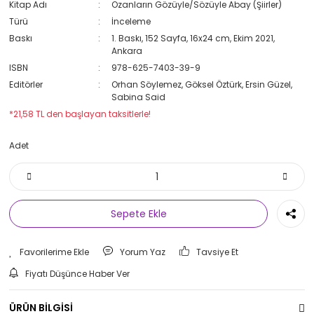
Kitap Adı
Ozanların Gözüyle/Sözüyle Abay (Şiirler)
Türü
İnceleme
Baskı
1. Baskı, 152 Sayfa, 16x24 cm, Ekim 2021,
Ankara
ISBN
978-625-7403-39-9
Editörler
Orhan Söylemez, Göksel Öztürk, Ersin Güzel,
Sabina Said
*21,58 TL den başlayan taksitlerle!
Adet
Sepete Ekle
Yorum Yaz
Tavsiye Et
Fiyatı Düşünce Haber Ver
ÜRÜN BİLGİSİ