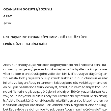
OZANLARIN GÖZÜYLE/SÖZÜYLE
ABAY
Şiirler
Hazırlayanlar: ORHAN SÖYLEMEZ - GÖKSEL ÖZTÜRK
ERSİN GÜZEL - SABİNA SAİD
Abay Kunanbayulı, Kazakistan coğrafyasında millî hafızayı canlı tut
an ve dıştan gelen/gelecek kimliksizleştirme faaliyetlerine karşı mane
vî bir kalkan olan büyük şahsiyetlerden biri. Millî duyuş ve düşünüş tar
zını estetik bakış açısıyla buluşturarak Türk kültürünün ölümsüz eserler
ini ortaya koyan Abay’ın tamamı kırk beş kara söz ve birkaç makaled
en oluşan nesirlerinde tarih, cemiyet, ziraat, din ve medeniyet konuları
ndaki fikirlerini açıklayıp, görüşlerini bildiriyor. Büyük yazar Muhtar Ave
zov, onun hayatını iki ciltlik Abay Yolu kitabında ayrıntıları ile anlatmış
tı. Adeta Kazak kültür ansiklopedisi niteliği taşıyan bu kitap hala en ço
k okunan kitaplar arasında. Peki Jambıl’dan, Mağcan’a, ondan Ulug
bek Esdevlet’e ve daha nice Kazak ozanı Abay’ı nasıl görüyordu? İşte