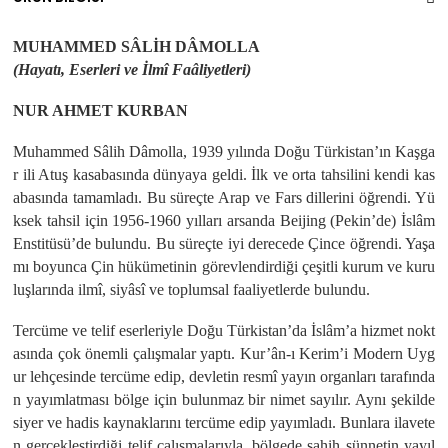
MUHAMMED SÂLİH DÂMOLLA
(Hayatı, Eserleri ve İlmî Faâliyetleri)
NUR AHMET KURBAN
Muhammed Sâlih Dâmolla, 1939 yılında Doğu Türkistan’ın Kaşga
r ili Atuş kasabasında dünyaya geldi. İlk ve orta tahsilini kendi kas
abasında tamamladı. Bu süreçte Arap ve Fars dillerini öğrendi. Yü
ksek tahsil için 1956-1960 yılları arsanda Beijing (Pekin’de) İslâm
Enstitüsü’de bulundu. Bu süreçte iyi derecede Çince öğrendi. Yaşa
mı boyunca Çin hükümetinin görevlendirdiği çeşitli kurum ve kuru
luşlarında ilmî, siyâsî ve toplumsal faaliyetlerde bulundu.
Tercüme ve telif eserleriyle Doğu Türkistan’da İslâm’a hizmet nokt
asında çok önemli çalışmalar yaptı. Kur’ân-ı Kerim’i Modern Uyg
ur lehçesinde tercüme edip, devletin resmî yayın organları tarafında
n yayımlatması bölge için bulunmaz bir nimet sayılır. Aynı şekilde
siyer ve hadis kaynaklarını tercüme edip yayımladı. Bunlara ilavete
n gerçekleştirdiği telif çalışmalarıyla, bölgede sahih sünnetin yayıl