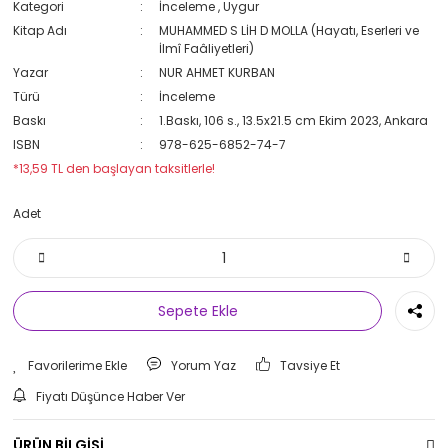
Kategori
İnceleme
,
Uygur
Kitap Adı
MUHAMMED S LİH D MOLLA (Hayatı, Eserleri ve
İlmî Faâliyetleri)
Yazar
NUR AHMET KURBAN
Türü
İnceleme
Baskı
1.Baskı, 106 s., 13.5x21.5 cm Ekim 2023, Ankara
ISBN
978-625-6852-74-7
*13,59 TL den başlayan taksitlerle!
Adet
Sepete Ekle
Yorum Yaz
Tavsiye Et
Fiyatı Düşünce Haber Ver
ÜRÜN BİLGİSİ