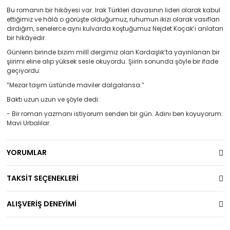
Bu romanın bir hikâyesi var. Irak Türkleri davasının lideri olarak kabul
ettiğimiz ve hâlâ o görüşte olduğumuz, ruhumun ikizi olarak vasıflan
dırdığım, senelerce aynı kulvarda koştuğumuz Nejdet Koçak’ı anlatan
bir hikâyedir.
Günlerin birinde bizim millî dergimiz olan Kardaşlık’ta yayınlanan bir
şiirimi eline alıp yüksek sesle okuyordu. Şiirin sonunda şöyle bir ifade
geçiyordu:
“Mezar taşım üstünde maviler dalgalansa.”
Baktı uzun uzun ve şöyle dedi:
- Bir roman yazmanı istiyorum senden bir gün. Adını ben koyuyorum:
Mavi Urbalılar.
YORUMLAR
TAKSİT SEÇENEKLERİ
ALIŞVERİŞ DENEYİMİ