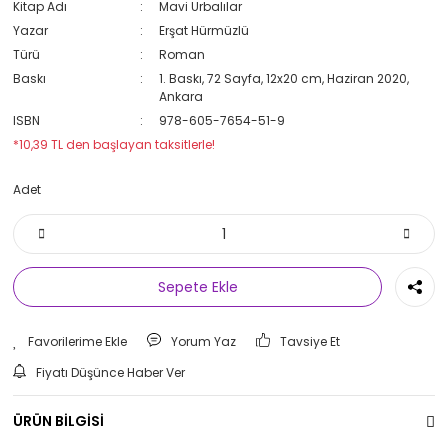
Kitap Adı
Mavi Urbalılar
Yazar
Erşat Hürmüzlü
Türü
Roman
Baskı
1. Baskı, 72 Sayfa, 12x20 cm, Haziran 2020,
Ankara
ISBN
978-605-7654-51-9
*10,39 TL den başlayan taksitlerle!
Adet
Sepete Ekle
Yorum Yaz
Tavsiye Et
Fiyatı Düşünce Haber Ver
ÜRÜN BİLGİSİ