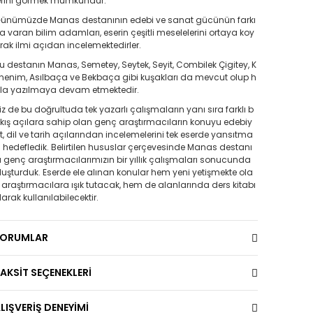
erini görmek mümkündür.
ünümüzde Manas destanının edebi ve sanat gücünün farkı
a varan bilim adamları, eserin çeşitli meselelerini ortaya koy
rak ilmi açıdan incelemektedirler.
u destanın Manas, Semetey, Seytek, Seyit, Combilek Çigitey, K
nenim, Asılbaça ve Bekbaça gibi kuşakları da mevcut olup h
la yazılmaya devam etmektedir.
iz de bu doğrultuda tek yazarlı çalışmaların yanı sıra farklı b
kış açılara sahip olan genç araştırmacıların konuyu edebiy
t, dil ve tarih açılarından incelemelerini tek eserde yansıtma
ı hedefledik. Belirtilen hususlar çerçevesinde Manas destanı
ı genç araştırmacılarımızın bir yıllık çalışmaları sonucunda
luşturduk. Eserde ele alınan konular hem yeni yetişmekte ola
 araştırmacılara ışık tutacak, hem de alanlarında ders kitabı
larak kullanılabilecektir.
YORUMLAR
AKSİT SEÇENEKLERİ
LIŞVERİŞ DENEYİMİ