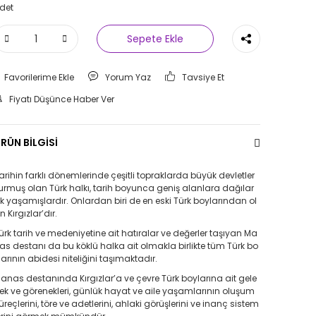
det
Sepete Ekle
Yorum Yaz
Tavsiye Et
Fiyatı Düşünce Haber Ver
RÜN BİLGİSİ
arihin farklı dönemlerinde çeşitli topraklarda büyük devletler
urmuş olan Türk halkı, tarih boyunca geniş alanlara dağılar
k yaşamışlardır. Onlardan biri de en eski Türk boylarından ol
n Kırgızlar’dır.
ürk tarih ve medeniyetine ait hatıralar ve değerler taşıyan Ma
as destanı da bu köklü halka ait olmakla birlikte tüm Türk bo
larının abidesi niteliğini taşımaktadır.
anas destanında Kırgızlar’a ve çevre Türk boylarına ait gele
ek ve görenekleri, günlük hayat ve aile yaşamlarının oluşum
üreçlerini, töre ve adetlerini, ahlaki görüşlerini ve inanç sistem