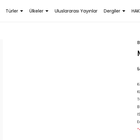
Türler
Ülkeler
Uluslararası Yayınlar
Dergiler
HAK
B
5
K
K
T
B
I
E
*