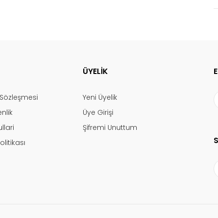
ÜYELİK
ş Sözleşmesi
Yeni Üyelik
enlik
Üye Girişi
llari
Şifremi Unuttum
olitikası