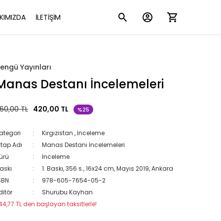
KIMIZDA
İLETİŞİM
engü Yayınları
Manas Destanı İncelemeleri
60,00 TL
420,00 TL
%25
ategori
Kırgızistan
,
İnceleme
itap Adı
Manas Destanı İncelemeleri
ürü
İnceleme
askı
1. Baskı, 356 s., 16x24 cm, Mayıs 2019, Ankara
SBN
978-605-7654-05-2
ditör
Shurubu Kayhan
44,77 TL den başlayan taksitlerle!