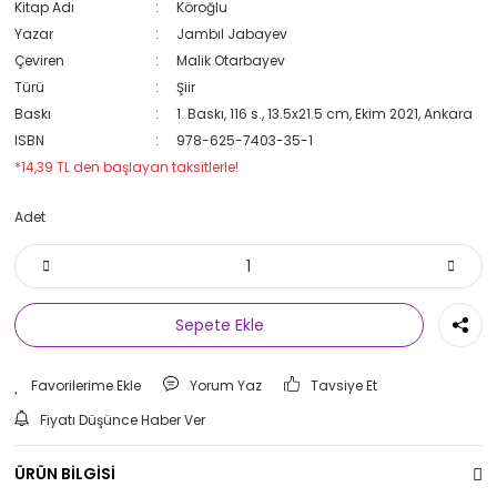
Kitap Adı
Köroğlu
Yazar
Jambıl Jabayev
Çeviren
Malik Otarbayev
Türü
Şiir
Baskı
1. Baskı, 116 s., 13.5x21.5 cm, Ekim 2021, Ankara
ISBN
978-625-7403-35-1
*14,39 TL den başlayan taksitlerle!
Adet
Sepete Ekle
Yorum Yaz
Tavsiye Et
Fiyatı Düşünce Haber Ver
ÜRÜN BİLGİSİ