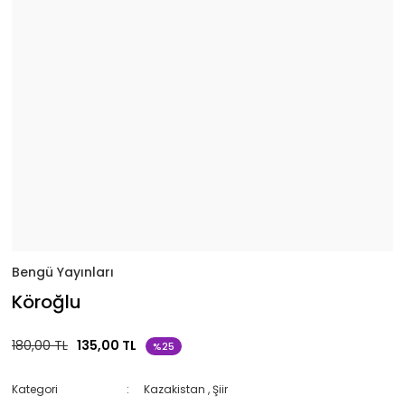
Bengü Yayınları
Köroğlu
180,00 TL
135,00 TL
%25
Kategori
Kazakistan
,
Şiir