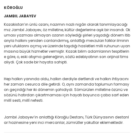
KÖROĞLU
JAMBIL JABAYEV
Kazakistan’ın ünlü ozanı, nazımın nazlı nigârı olarak tanımlayacağı
mız Jambıl Jabayev, öz milletine, kültür değerlerine aşık bir insandı. Ok
uması yazması olmayan ozanın söylediği şiirleri yaşadığı dönem itib
arıyla halkını yeniden canlandırmış, anlattığı mevzuları folklor ilminin
yeni ufuklarını açmış ve üzerinde taşıdığı hasletleri milli ruhunun uyan
masına büyük hizmetler vermiştir. Kazak bilim adamlarının tespitlerin
e göre, o, eski atışma geleneğinin, sözlü edebiyatının son orijinal tims
aliydi. Çok sade bir hayata sahipti.
Hep halkın yanında oldu, halkın derdiyle dertlendi ve halkın ihtiyacını
her zaman cesurca dile getirdi. O, aynı zamanda toplumun formasy
on geçirdiği her iki dönemin şahidiydi. Sömürülen milletine özünü ve
sözünü hatırdan çıkartmaması için hayatı boyunca çaba sarf eden
millî sesti, millî nefesti.
Jambıl Jabayev’in anlattığı Köroğlu Destanı, Türk Dünyasının destanl
ar hazinesine yeni inci mercanlar, zümrütler yakutlar eklemektedir.