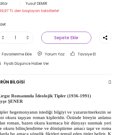
ditör
Yusuf DEMİR
39,97 TL den başlayan taksitlerle!
det
Sepete Ekle
Yorum Yaz
Tavsiye Et
Fiyatı Düşünce Haber Ver
RÜN BİLGİSİ
ırgız Romanında İdeolojik Tipler (1936-1991)
yşe ŞENER
ipler hegemonyanın istediği bilgiyi ve yazarın/merkezin se
ini okura taşıyan roman kişileridir. Özünde bireyin anlatısı
lan roman, bazen okura kurmaca bir dünyayı sunmak yeri
e okuru bilinçlendirme ve dönüştürme amacı taşır ve roma
larda bu amaca yönelik fikirleri temsil eden tipler belirir. K