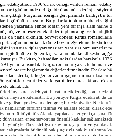
rgız edebiyatında 1936’da ilk örneği verilen roman, edebiy
tın parti güdümünde olduğu bir dönemde ideolojik söylemi
 öne çıktığı, kurgunun içeriğin geri planında kaldığı bir tür
larak görünüm kazanır. Bu yıllarda toplum mühendisliğini
stlenen yazarların elinde roman yeni bir inşa alanı hâline d
nüşmüş ve bu eserlerdeki tipler toplumsallığı ve ideolojikli
i ile ön plana çıkmıştır. Sovyet dönemi Kırgız romancıların
n pek çoğunun bu tahakküme boyun eğerek merkezin ideo
ojisini yansıtan tipler yaratmasının yanı sıra bazı yazarlar re
imin güdümüne rağmen kişi yaratımında kendi sesini açığa
ıkarmıştır. Bu kitap, bahsedilen noktalardan hareketle 1936
1991 yılları arasındaki Kırgız romanını yazar, kahraman ve
erkezî otorite bağlamında değerlendirmektedir. Eserlere hâ
im olan ideolojik hegemonyanın ışığında roman kişilerini
önüştürü-kurucu tipler ve karşıt tipler olarak iki ana eksen
e ele almaktadır.
ürk dünyasında edebiyat, hayattan etkilendiği kadar edebi
at da hayatı etkilemiştir. Bu yönüyle Kırgız edebiyatı da ca
lı ve gelişmeye devam eden genç bir edebiyattır. Nitekim T
rk halklarının birbirini tanıma ve anlama biçimi olarak ede
iyatın rolü büyüktür. Alanda yapılacak her yeni çalışma Tü
k dünyasının entegrasyonuna önemli katkılar sağlamaktadı
. Bu yönüyle Türk edebiyatı kavramı, yapılan ve yapılacak
eni çalışmalarla bütüncül bakış açısıyla hakiki anlamına ka
uşacaktır. Edebiyat biliminin temel araştırma metotlarının,