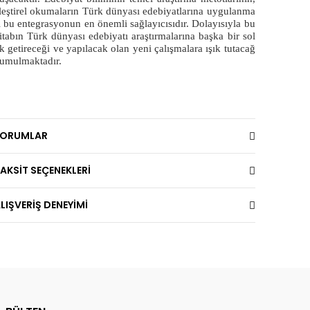
leştirel okumaların Türk dünyası edebiyatlarına uygulanma
ı bu entegrasyonun en önemli sağlayıcısıdır. Dolayısıyla bu
itabın Türk dünyası edebiyatı araştırmalarına başka bir sol
k getireceği ve yapılacak olan yeni çalışmalara ışık tutacağ
 umulmaktadır.
YORUMLAR
AKSİT SEÇENEKLERİ
LIŞVERİŞ DENEYİMİ