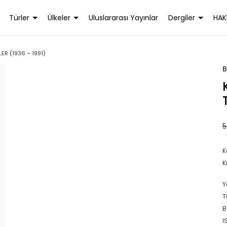
Türler
Ülkeler
Uluslararası Yayınlar
Dergiler
HAK
ER (1936 – 1991)
B
5
K
K
Y
T
B
I