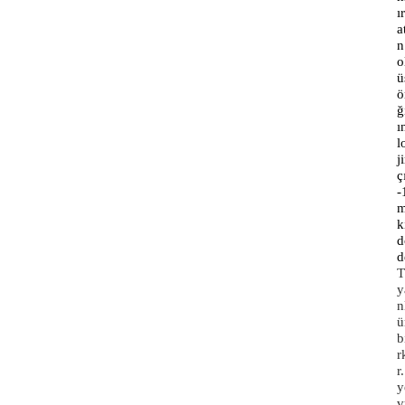
ı
a
n
o
ü
ö
ğ
ı
l
j
ç
-
m
k
d
d
T
y
n
ü
b
r
r
y
v