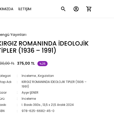
KIMIZDA
İLETİŞİM
engü Yayınları
KIRGIZ ROMANINDA İDEOLOJİK
TİPLER (1936 – 1991)
00,00 TL
375,00 TL
%25
ategori
İnceleme
,
Kırgızistan
itap Adı
KIRGIZ ROMANINDA İDEOLOJİK TİPLER (1936 –
1991)
azar
Ayşe ŞENER
ürü
İnceleme
askı
I. Baskı 393s., 13,5 x 21,5 Aralık 2024
SBN
978-625-6682-45-0