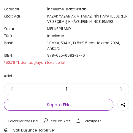
Kategori
İnceleme
,
Kazakistan
Kitap Adı
KAZAK YAZAR AKİM TARAZİ’NİN HAYATI, ESERLERİ
VE SEÇİLMİŞ HİKÂYELERİNİN İNCELENMESİ
Yazar
MELİKE YILANDİL
Türü
İnceleme
Baskı
1.Baskı, 534 s., 13.5x21.5 cm Haziran 2024,
Ankara
ISBN
978-625-6682-27-6
*52,76 TL den başlayan taksitlerle!
Adet
Sepete Ekle
Yorum Yaz
Tavsiye Et
Fiyatı Düşünce Haber Ver