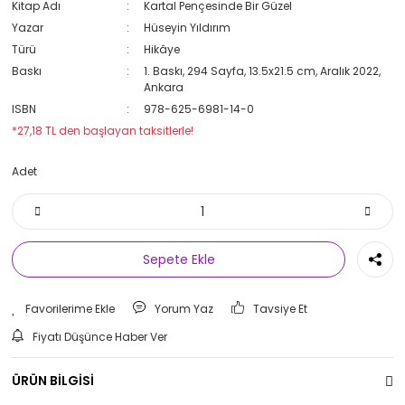
Kitap Adı
Kartal Pençesinde Bir Güzel
Yazar
Hüseyin Yıldırım
Türü
Hikâye
Baskı
1. Baskı, 294 Sayfa, 13.5x21.5 cm, Aralık 2022,
Ankara
ISBN
978-625-6981-14-0
*27,18 TL den başlayan taksitlerle!
Adet
Sepete Ekle
Yorum Yaz
Tavsiye Et
Fiyatı Düşünce Haber Ver
ÜRÜN BİLGİSİ