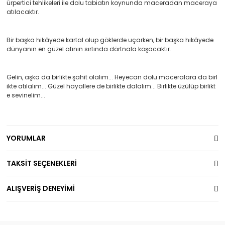
ürpertici tehlikeleri ile dolu tabiatın koynunda maceradan maceraya
atılacaktır.
Bir başka hikâyede kartal olup göklerde uçarken, bir başka hikâyede
dünyanın en güzel atının sırtında dörtnala koşacaktır.
Gelin, aşka da birlikte şahit olalım... Heyecan dolu maceralara da birl
ikte atılalım... Güzel hayallere de birlikte dalalım... Birlikte üzülüp birlikt
e sevinelim...
YORUMLAR
TAKSİT SEÇENEKLERİ
ALIŞVERİŞ DENEYİMİ