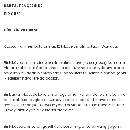
KARTAL PENÇESİNDE
BİR GÜZEL
HÜSEYİN YILDIRIM
Kitapta, Türkmen kültürüne ait 12 hikâye yer almaktadır. Okuyucu;
Bir hikâyede cesur bir delikanlı ile atının savaşta sergilediği kahrama
nlıklara şahit olup âdeta kendini o atın üzerinde er meydanında kılıç
sallarken bulacak; bir hikâyede Cihansultan ile Derkar’ın aşkına şahitl
ik ederken hayallere dalacaktır.
Bir başka hikâyede kendisini bir uçurumun kenarında, ölümle kalım a
rasındaki kısa çizgide kurtulmayı bekleyen çaresiz bir avcı olarak his
sederken; bir başka hikâyede yavru ceylana el uzatıp hayata tutund
urmayı arzulayan bir kurtarıcı olacaktır.
Bir hikâyede, bir tarafı güzelliklerle bezenmiş, bir tarafı vahşi yaşamın