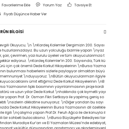
Yorum Yaz
Tavsiye Et
Fiyatı Düşünce Haber Ver
RÜN BİLGİSİ
evgili Okuyucu; \n \nKardeş Kalemler Dergimizin 200. Sayısı
le huzurlarınızdayız. Bu uzun yolculuğu bizimle yapan \nyaz
r, şair, çevirmen, yazı kurulu üyeleri ve tüm okuyucularımıza t
şekkür ediyoruz. \nKardeş Kalemler’in 200. Sayısında, Türk kü
türü için çok önemli Dede Korkut Hikayelerinin \nBursa Yazma
ının bulunması haberlerini sizlerle paylaşıyor olmaktan büyü
 memnuniyet \nduyuyoruz. \nBütün okuyucularımızın ilgiyle
kuyucacaklarını ümit ettiğimiz Dede Korkut Hikayelerinin \nB
rsa Yazmasının tıpkı basımının yayınlanmasının proje kordi
atörü ve uzun yıllar Dede Korkut \nhakkında çok kıymetli yayı
lar yapan Prof. Dr. Osman Fikri Sertkaya ile yapılmış geniş so
ebti \nsizlerin dikkatine sunuyoruz. \nDiğer yandan bu sayı
ızda Dede Korkut Hikayelerinin Bursa Yazmasının dil özellikle
i ile ilgili \nçalışma yapan Prof.Dr. Feruh Ağca ile de konuyla il
ili bir sohbeti bulacaksınız. \nBursa Büyükşehir Belediyesi tar
fından Muradiye Kur’an ve El Yazmaları Müzesi’nde edebiyat,
nsanat ve kültür dünyasından araştırmacı ve akademisyenl