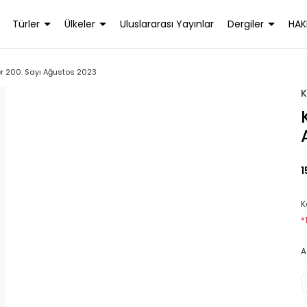
Türler
Ülkeler
Uluslararası Yayınlar
Dergiler
HAK
r 200. Sayı Ağustos 2023
K
1
K
*
A