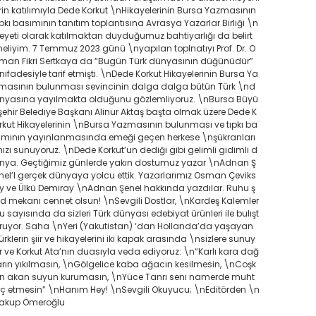
rin katılımıyla Dede Korkut \nHikayelerinin Bursa Yazmasının
ıpkı basımının tanıtım toplantısına Avrasya Yazarlar Birliği \n
eyeti olarak katılmaktan duyduğumuz bahtiyarlığı da belirt
eliyim. 7 Temmuz 2023 günü \nyapılan toplnatıyı Prof. Dr. O
man Fikri Sertkaya da “Bugün Türk dünyasının düğünüdür”
nifadesiyle tarif etmişti. \nDede Korkut Hikayelerinin Bursa Ya
masının bulunması sevincinin dalga dalga bütün Türk \nd
nyasına yayılmakta olduğunu gözlemliyoruz. \nBursa Büyü
şehir Belediye Başkanı Alinur Aktaş başta olmak üzere Dede K
rkut Hikayelerinin \nBursa Yazmasının bulunması ve tıpkı ba
ımının yayınlanmasında emeği geçen herkese \nşükranları
ızı sunuyoruz. \nDede Korkut’un dediği gibi gelimli gidimli d
nya. Geçtiğimiz günlerde yakın dostumuz yazar \nAdnan Ş
nel’I gerçek dünyaya yolcu ettik. Yazarlarımız Osman Çeviks
y ve Ülkü Demiray \nAdnan Şenel hakkında yazdılar. Ruhu ş
d mekanı cennet olsun! \nSevgili Dostlar, \nKardeş Kalemler
u sayısında da sizleri Türk dünyası edebiyat ürünleri ile bulışt
ruyor. Saha \nYeri (Yakutistan) ‘dan Hollanda’da yaşayan
ürklerin şiir ve hikayelerini iki kapak arasında \nsizlere sunuy
r ve Korkut Ata’nın duasıyla veda ediyoruz: \n“Karlı kara dağ
arın yıkılmasın, \nGölgelice kaba ağacın kesilmesin, \nCoşk
n akan suyun kurumasın, \nYüce Tanrı seni namerde muht
ç etmesin” \nHanım Hey! \nSevgili Okuyucu; \nEditörden \n
akup Ömeroğlu