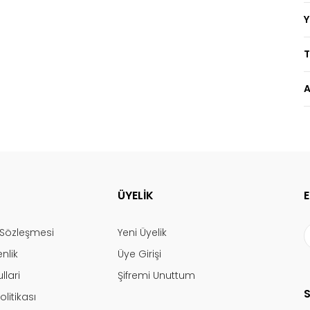
T
A
ÜYELİK
ş Sözleşmesi
Yeni Üyelik
enlik
Üye Girişi
llari
Şifremi Unuttum
olitikası