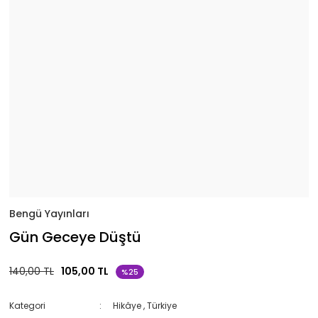
Bengü Yayınları
Gün Geceye Düştü
140,00 TL
105,00 TL
%25
Kategori
Hikâye
,
Türkiye