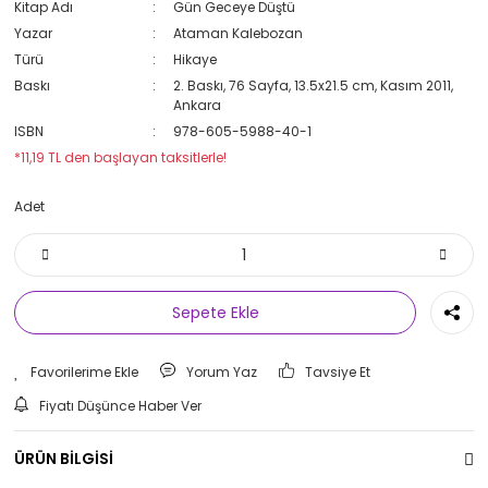
Kitap Adı
Gün Geceye Düştü
Yazar
Ataman Kalebozan
Türü
Hikaye
Baskı
2. Baskı, 76 Sayfa, 13.5x21.5 cm, Kasım 2011,
Ankara
ISBN
978-605-5988-40-1
*11,19 TL den başlayan taksitlerle!
Adet
Sepete Ekle
Yorum Yaz
Tavsiye Et
Fiyatı Düşünce Haber Ver
ÜRÜN BİLGİSİ