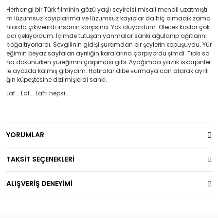
Herhangi bir Türk filminin gözü yaşlı seyircisi misali mendil uzatmıştı
m lüzumsuz kayıplarıma ve lüzumsuz kayıplar da hiç olmadık zama
nlarda çıkıverirdi insanın karşısına. Yok oluyordum. Ölecek kadar çok
acı çekiyordum. İçimde tutuşan yanmalar sanki ağulanıp ağıtlarını
çoğaltıyorlardı. Sevgilinin gidişi şuramdan bir şeylerin kopuşuydu. Yür
eğimin beyaz sayfaları ayrılığın karalarına çarpıyordu şimdi. Tıpkı sa
na dokunurken yüreğimin çarpması gibi. Ayağımda yazlık iskarpinler
le ayazda kalmış gibiydim. Hatıralar dibe vurmaya can atarak ayrılı
ğın küpeştesine dizilmişlerdi sanki.
Laf... Laf... Laftı hepsi...
YORUMLAR
TAKSİT SEÇENEKLERİ
ALIŞVERİŞ DENEYİMİ