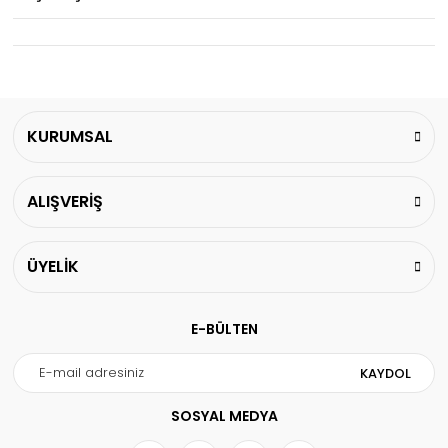
KURUMSAL
ALIŞVERİŞ
ÜYELİK
Yırtık Ayakkabı
Halis Öğretmen
Kalemin İzindekiler...
180,00 TL
270,00 TL
E-BÜLTEN
380,00 TL
%25
%25
135,00 TL
%25
202,50 TL
285,00 TL
KAYDOL
SOSYAL MEDYA