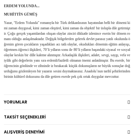
ERDEM YOLUNDA...
MUHİTTİN GÜMÜŞ
Yazar, “Erdem Yolunda” romanıyla bir Türk delikanlısının hayatından belli bir dönemi ki
mi zaman duygusal, kimi zaman eleştirel, kimi zaman da objektif bir üslupla dile getirmişt
ir. Çoğu gerçek yaşantılardan oluşan olaylar zinciri dikkatle izlenince eserin bir dönem ro
manı olduğu anlaşılmaktadır. Değişik bölgelerden gelerek devlet parasız yatılı okulunda ö
ğrenim gören çocukların yaşadıkları acı tatlı olaylar, okudukları dönemin eğitim anlayışı,
öğretmen-öğrenci ilişkileri, 70’li yılların sonu ile 80’li yılların başındaki siyasal ve sosyal
olaylar keskin bir dille kaleme alınmıştır. Arkadaşlık ilişkileri, adalet, sevgi, saygı, vefa ve
iyilik gibi değerlerin yanı sıra erdemli/faziletli olmanın önemi anlatılmıştır. Bu eserde, bir
öğrencinin gönlünde ve zihninde iz bırakacak küçük dokunuşların ne büyük sonuçlar doğ
urduğunu gözlemleyen bir yazarın sesini duymaktasınız. Anadolu’nun tarihî şehirlerinden
birinin kültürel dokusunu da dile getiren eserde pek çok ortak duygular mevcuttur.
YORUMLAR
TAKSİT SEÇENEKLERİ
ALIŞVERİŞ DENEYİMİ