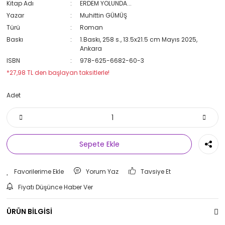
Kitap Adı
ERDEM YOLUNDA...
Yazar
Muhittin GÜMÜŞ
Türü
Roman
Baskı
1.Baskı, 258 s., 13.5x21.5 cm Mayıs 2025,
Ankara
ISBN
978-625-6682-60-3
*27,98 TL den başlayan taksitlerle!
Adet
Sepete Ekle
Yorum Yaz
Tavsiye Et
Fiyatı Düşünce Haber Ver
ÜRÜN BİLGİSİ