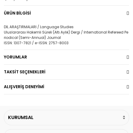
ÜRÜN BİLGİSİ
DİL ARAŞTIRMALARI / Language Studies
Uluslararası Hakemli Süreli (Altı Aylık) Dergi / International Refereed Pe
riodical (Semi-Annual) Journal
ISSN: 1307-7821 / e-ISSN: 2757-8003
YORUMLAR
TAKSİT SEÇENEKLERİ
ALIŞVERİŞ DENEYİMİ
KURUMSAL