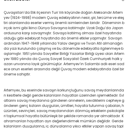
Çuvaşistan’da Elik ilçesinin Turi Vılı köyünde doğan Aleksandır Artem
yev (1924-1998) modern Çuvaş edebiyatının nesir, şiir, tercüme ve eleş
tiri alanlarında eserler vermiş önemli isimlerinden biridir. Döneminin b
irçok ismi gibi İkinci Dünya Savaşına katılmıştır. Uzak Doğu’da Japon
ordusuna karşı savaşmıştır. Savaşa katılmış olması özel hayatında
olduğu gibi edebiyat hayatında da önemli etkiler yapmıştır. Savaşın
ardından 1947-1948 yıllarında Yalav dergisi ve Tıvan Atil almanağın
da yazı kurulunda çalışmış ve bu dönemde edebiyatla ilgilenmeye b
aşlamıştır. 1951 yılında Sovyetler Birliği Yazarlar Birliği üyesi olan Artem
yev 1980 yılında da Çuvaş Sovyet Sosyalist Özerk Cumhuriyeti halk y
azarı unvanına layık görülmüştür. Artemyev’in Salambi adlı eseri sad
ece onun eserleri arasında değil Çuvaş modern edebiyatında özel bir
öneme sahiptir.
Artemyev, bu eserinde savaşın korkunçluğunu savaş meydanlarında
n kesitlerle değil geride kalanların hayatları üzerinden işlemektedir. Evl
atlarını savaş meydanına gönderen annelerin, sevdiklerini cepheye g
önderen genç kızların duyguları, ümitleri, hayata tutunma çabaları, h
üzünleri, sevinçleri; savaş meydanından dönmüş erkeklerin psikolojile
ri toplumsal hayatla bütünleşik bir şekilde romanda yer almaktadır. K
ahramanları hayattan ayrı değerlendirmek mümkün değildir. Geride
kalanların duygularına, iç dünyalarına yıkıcı etkiler yapan savaş topl