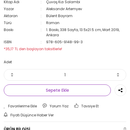
Kitap Adı
Çuvaş Kızı Salambi
Yazar
Aleksandır Artemyev
Aktaran
Bülent Bayram
Türü
Roman
Baskı
1. Baskı, 338 Sayfa, 13.5x21.5 cm, Mart 2019,
Ankara
ISBN
978-605-9148-99-3
*35,17 TL den başlayan taksitlerle!
Adet
Sepete Ekle
Yorum Yaz
Tavsiye Et
Fiyatı Düşünce Haber Ver
ÜRÜN BİLGİSİ