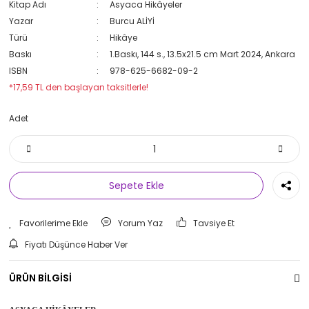
Kitap Adı
Asyaca Hikâyeler
Yazar
Burcu ALİYİ
Türü
Hikâye
Baskı
1.Baskı, 144 s., 13.5x21.5 cm Mart 2024, Ankara
ISBN
978-625-6682-09-2
*17,59 TL den başlayan taksitlerle!
Adet
Sepete Ekle
Yorum Yaz
Tavsiye Et
Fiyatı Düşünce Haber Ver
ÜRÜN BİLGİSİ