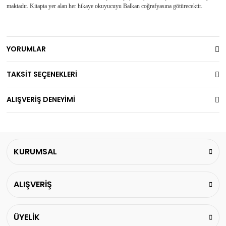
maktadır. Kitapta yer alan her hikaye okuyucuyu Balkan coğrafyasına götürecektir.
YORUMLAR
TAKSİT SEÇENEKLERİ
ALIŞVERİŞ DENEYİMİ
KURUMSAL
ALIŞVERİŞ
ÜYELİK