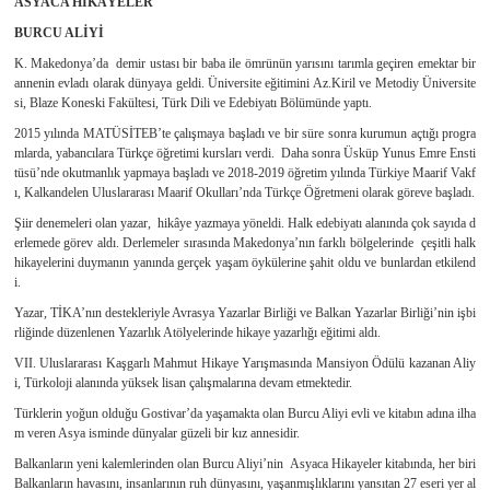
ASYACA HİKÂYELER
BURCU ALİYİ
K. Makedonya’da
demir ustası bir baba ile ömrünün yarısını tarımla geçiren emektar bir
annenin evladı olarak dünyaya geldi. Üniversite eğitimini Az.Kiril ve Metodiy Üniversite
si, Blaze Koneski Fakültesi, Türk Dili ve Edebiyatı Bölümünde yaptı.
2015 yılında MATÜSİTEB’te çalışmaya başladı ve bir süre sonra kurumun açtığı progra
mlarda, yabancılara Türkçe öğretimi kursları verdi.
Daha sonra Üsküp Yunus Emre Ensti
tüsü’nde okutmanlık yapmaya başladı ve 2018-2019 öğretim yılında Türkiye Maarif Vakf
ı, Kalkandelen Uluslararası Maarif Okulları’nda Türkçe Öğretmeni olarak göreve başladı.
Şiir denemeleri olan yazar,
hikâye yazmaya yöneldi. Halk edebiyatı alanında çok sayıda d
erlemede görev aldı. Derlemeler sırasında Makedonya’nın farklı bölgelerinde
çeşitli halk
hikayelerini duymanın yanında gerçek yaşam öykülerine şahit oldu ve bunlardan etkilend
i.
Yazar, TİKA’nın destekleriyle Avrasya Yazarlar Birliği ve Balkan Yazarlar Birliği’nin işbi
rliğinde düzenlenen Yazarlık Atölyelerinde hikaye yazarlığı eğitimi aldı.
VII. Uluslararası Kaşgarlı Mahmut Hikaye Yarışmasında Mansiyon Ödülü kazanan Aliy
i, Türkoloji alanında yüksek lisan çalışmalarına devam etmektedir.
Türklerin yoğun olduğu Gostivar’da yaşamakta olan Burcu Aliyi evli ve kitabın adına ilha
m veren Asya isminde dünyalar güzeli bir kız annesidir.
Balkanların yeni kalemlerinden olan Burcu Aliyi’nin
Asyaca Hikayeler kitabında, her biri
Balkanların havasını, insanlarının ruh dünyasını, yaşanmışlıklarını yansıtan 27 eseri yer al