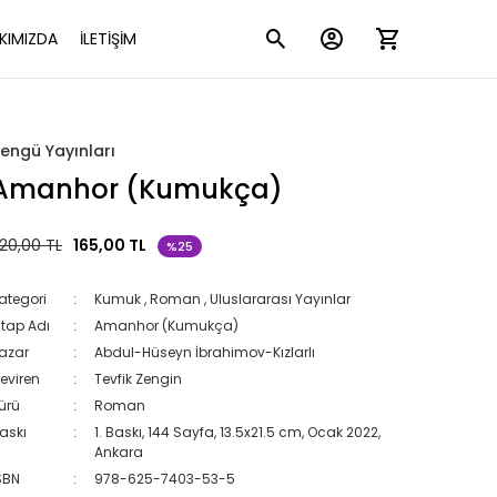
KIMIZDA
İLETİŞİM
engü Yayınları
Amanhor (Kumukça)
20,00 TL
165,00 TL
%25
ategori
Kumuk
,
Roman
,
Uluslararası Yayınlar
itap Adı
Amanhor (Kumukça)
azar
Abdul-Hüseyn İbrahimov-Kızlarlı
eviren
Tevfik Zengin
ürü
Roman
askı
1. Baskı, 144 Sayfa, 13.5x21.5 cm, Ocak 2022,
Ankara
SBN
978-625-7403-53-5