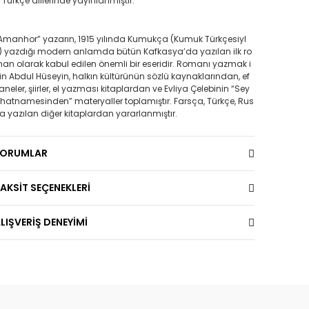
, Türkçe dillerinde yayınlanmıştır.
Amanhor” yazarın, 1915 yılında Kumukça (Kumuk Türkçesiyl
) yazdığı modern anlamda bütün Kafkasya’da yazılan ilk ro
an olarak kabul edilen önemli bir eseridir. Romanı yazmak i
in Abdul Hüseyin, halkın kültürünün sözlü kaynaklarından, ef
aneler, şiirler, el yazması kitaplardan ve Evliya Çelebinin “Sey
hatnamesinden” materyaller toplamıştır. Farsça, Türkçe, Rus
a yazılan diğer kitaplardan yararlanmıştır.
YORUMLAR
AKSİT SEÇENEKLERİ
LIŞVERİŞ DENEYİMİ