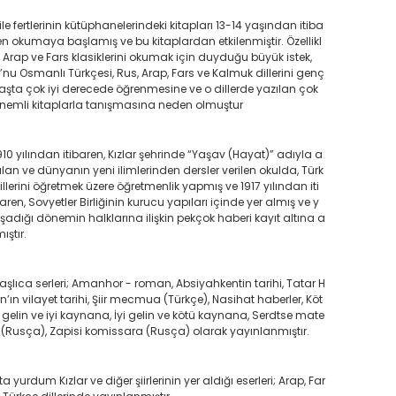
ile fertlerinin kütüphanelerindeki kitapları 13-14 yaşından itiba
en okumaya başlamış ve bu kitaplardan etkilenmiştir. Özellikl
, Arap ve Fars klasiklerini okumak için duyduğu büyük istek,
’nu Osmanlı Türkçesi, Rus, Arap, Fars ve Kalmuk dillerini genç
aşta çok iyi derecede öğrenmesine ve o dillerde yazılan çok
nemli kitaplarla tanışmasına neden olmuştur
910 yılından itibaren, Kızlar şehrinde “Yaşav (Hayat)” adıyla a
ılan ve dünyanın yeni ilimlerinden dersler verilen okulda, Türk
illerini öğretmek üzere öğretmenlik yapmış ve 1917 yılından iti
aren, Sovyetler Birliğinin kurucu yapıları içinde yer almış ve y
şadığı dönemin halklarına ilişkin pekçok haberi kayıt altına a
mıştır.
aşlıca serleri; Amanhor - roman, Absiyahkentin tarihi, Tatar H
n’ın vilayet tarihi, Şiir mecmua (Türkçe), Nasihat haberler, Köt
 gelin ve iyi kaynana, İyi gelin ve kötü kaynana, Serdtse mate
i (Rusça), Zapisi komissara (Rusça) olarak yayınlanmıştır.
ta yurdum Kızlar ve diğer şiirlerinin yer aldığı eserleri; Arap, Far