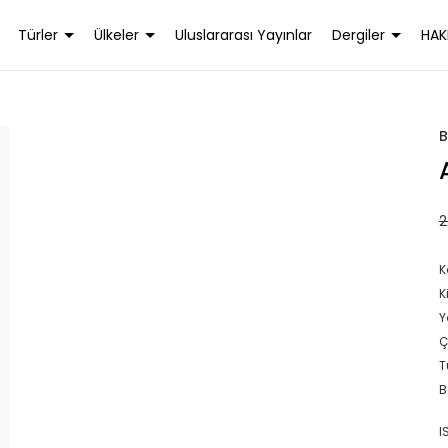
Türler
Ülkeler
Uluslararası Yayınlar
Dergiler
HAK
B
2
K
K
Y
Ç
T
B
I