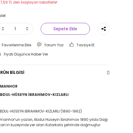
17,59 TL den başlayan taksitlerle!
det
Sepete Ekle
Yorum Yaz
Tavsiye Et
Fiyatı Düşünce Haber Ver
RÜN BİLGİSİ
AMANHOR
BDUL-HÜSEYN İBRAHİMOV-KIZLARLI
BDUL-HÜSEYN IBRAHIMOV-KIZLARLI (1890-1962)
manhor’un yazarı, Abdul Hüseyin İbrahimov 1890 yılda Dağı
tan’ın kuzeyinde yer alan Kızlarkala şehrinde doğmuştur.